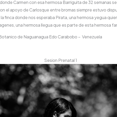
a donde Carmen con esa hermosa Barriguita de 32 semanas se
y con el apoyo de Carlosque entre bromas siempre estuvo dispue
n la finca donde nos esperaba Pirata, una hermosa yegua qu
magenes, una hermosa llegua que es parte de esta hermosa fam
in Botanico de Naguanagua Edo Carabobo – Venezuela