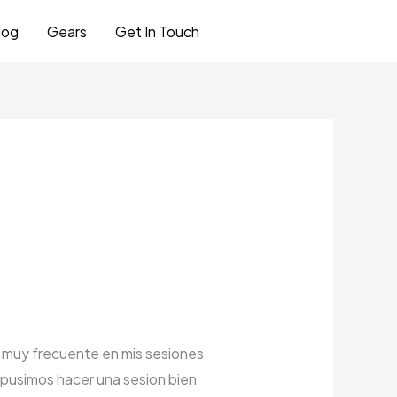
log
Gears
Get In Touch
Let's Talk
r muy frecuente en mis sesiones
pusimos hacer una sesion bien