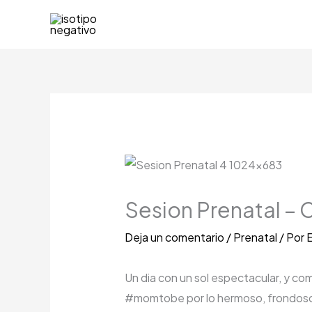
Ir
al
contenido
Sesion Prenatal – 
Deja un comentario
/
Prenatal
/ Por
E
Un dia con un sol espectacular, y co
#momtobe por lo hermoso, frondoso 