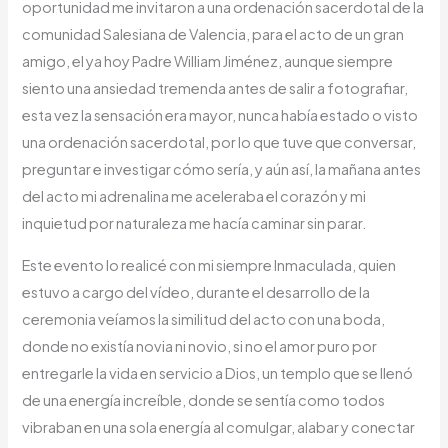
oportunidad me invitaron a una ordenación sacerdotal de la
comunidad Salesiana de Valencia, para el acto de un gran
amigo, el ya hoy Padre William Jiménez, aunque siempre
siento una ansiedad tremenda antes de salir a fotografiar,
esta vez la sensación era mayor, nunca había estado o visto
una ordenación sacerdotal, por lo que tuve que conversar,
preguntar e investigar cómo sería, y aún así, la mañana antes
del acto mi adrenalina me aceleraba el corazón y mi
inquietud por naturaleza me hacía caminar sin parar.
Este evento lo realicé con mi siempre Inmaculada, quien
estuvo a cargo del vídeo, durante el desarrollo de la
ceremonia veíamos la similitud del acto con una boda,
donde no existía novia ni novio, si no el amor puro por
entregarle la vida en servicio a Dios, un templo que se llenó
de una energía increíble, donde se sentía como todos
vibraban en una sola energía al comulgar, alabar y conectar