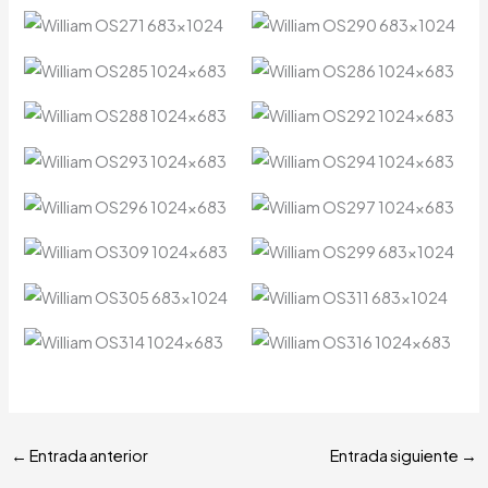
←
Entrada anterior
Entrada siguiente
→