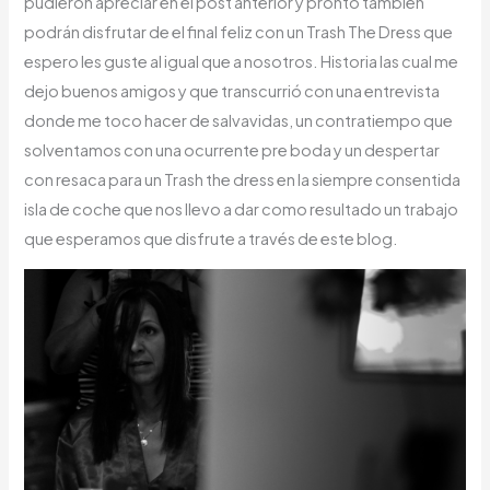
pudieron apreciar en el post anterior y pronto también
podrán disfrutar de el final feliz con un Trash The Dress que
espero les guste al igual que a nosotros. Historia las cual me
dejo buenos amigos y que transcurrió con una entrevista
donde me toco hacer de salvavidas, un contratiempo que
solventamos con una ocurrente pre boda y un despertar
con resaca para un Trash the dress en la siempre consentida
isla de coche que nos llevo a dar como resultado un trabajo
que esperamos que disfrute a través de este blog.