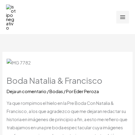
Ir
al
contenido
Boda Natalia & Francisco
Deja un comentario
/
Bodas
/ Por
Eder Peroza
Ya que rompimos el hielo en la Pre Boda Con Natalia &
Francisco, a los que agradezco que me dejaran redactar su
historia en imágenes de principio a fin, a esto me refiero que
trabajamos en una pre boda espectacular cuya imágenes