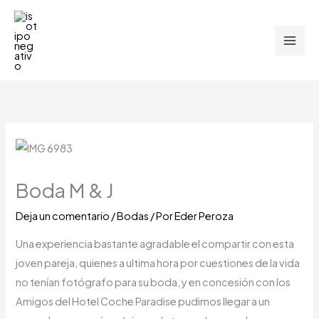
Ir
al
contenido
Boda M & J
Deja un comentario
/
Bodas
/ Por
Eder Peroza
Una experiencia bastante agradable el compartir con esta
joven pareja, quienes a ultima hora por cuestiones de la vida
no tenían fotógrafo para su boda, y en concesión con los
Amigos del Hotel Coche Paradise pudimos llegar a un