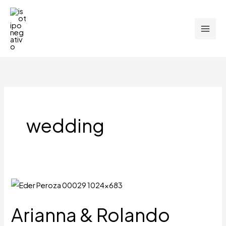
Ir
al
contenido
wedding
Arianna
&
Arianna & Rolando
Rolando