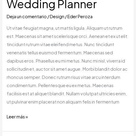
Wedding Planner
Deja un comentario
/
Design
/
Eder Peroza
Ut vitae feugiat magna, ut mattis ligula. Aliquam ut rutrum
est. Maecenas sit amet scelerisque orci. Aenean et ex ut elit
tincidunt rutrum vitae eleifend metus. Nunc tincidunt
venenatis tellus euismod fermentum. Maecenas sed
dapibus eros. Phasellus eu mi metus. Nunc mi nisl, viverra id
sollicitudin et, auctor sit amet augue. Morbi blandit dolor ac
rhoncus semper. Donec rutrum risus vitae arcu interdum
condimentum. Pellentesque eu ex metus. Maecenas
facilisis est at aliquet blandit. Nullam volutpat ultricies enim,
ut pulvinar enim placerat non aliquam felis in fermentum
Leer más »