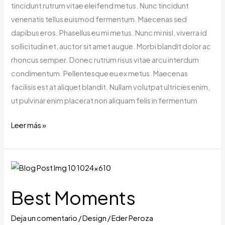
tincidunt rutrum vitae eleifend metus. Nunc tincidunt
venenatis tellus euismod fermentum. Maecenas sed
dapibus eros. Phasellus eu mi metus. Nunc mi nisl, viverra id
sollicitudin et, auctor sit amet augue. Morbi blandit dolor ac
rhoncus semper. Donec rutrum risus vitae arcu interdum
condimentum. Pellentesque eu ex metus. Maecenas
facilisis est at aliquet blandit. Nullam volutpat ultricies enim,
ut pulvinar enim placerat non aliquam felis in fermentum
Leer más »
Best
Moments
Best Moments
Deja un comentario
/
Design
/
Eder Peroza