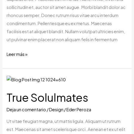
in
sollicitudin et, auctor sit amet augue. Morbi blandit dolor ac
return.
rhoncus semper. Donec rutrum risus vitae arcu interdum
condimentum. Pellentesque eu ex metus. Maecenas
facilisis est at aliquet blandit. Nullam volutpat ultricies enim,
ut pulvinar enim placerat non aliquam felis in fermentum
Leer más »
True
Solulmates
True Solulmates
Deja un comentario
/
Design
/
Eder Peroza
Ut vitae feugiat magna, ut mattis ligula. Aliquam ut rutrum
est. Maecenas sit amet scelerisque orci. Aenean et ex ut elit