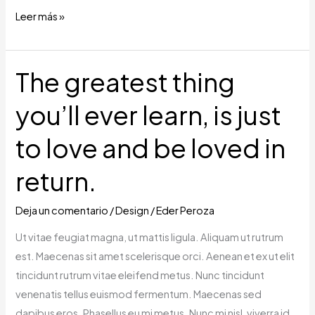
Leer más »
The greatest thing
The
greatest
you’ll ever learn, is just
thing
you’ll
to love and be loved in
ever
learn,
return.
is
just
Deja un comentario
/
Design
/
Eder Peroza
to
Ut vitae feugiat magna, ut mattis ligula. Aliquam ut rutrum
love
est. Maecenas sit amet scelerisque orci. Aenean et ex ut elit
and
tincidunt rutrum vitae eleifend metus. Nunc tincidunt
be
venenatis tellus euismod fermentum. Maecenas sed
loved
dapibus eros. Phasellus eu mi metus. Nunc mi nisl, viverra id