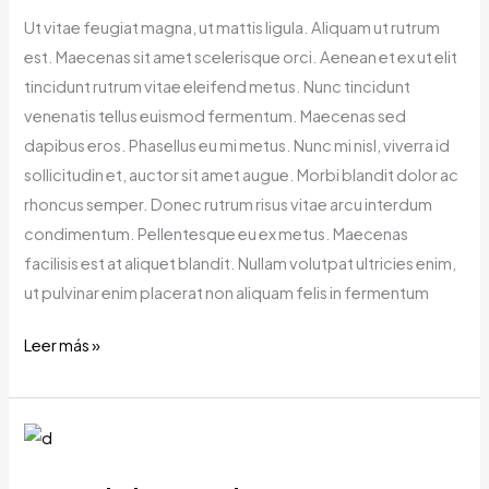
Ut vitae feugiat magna, ut mattis ligula. Aliquam ut rutrum
est. Maecenas sit amet scelerisque orci. Aenean et ex ut elit
tincidunt rutrum vitae eleifend metus. Nunc tincidunt
venenatis tellus euismod fermentum. Maecenas sed
dapibus eros. Phasellus eu mi metus. Nunc mi nisl, viverra id
sollicitudin et, auctor sit amet augue. Morbi blandit dolor ac
rhoncus semper. Donec rutrum risus vitae arcu interdum
condimentum. Pellentesque eu ex metus. Maecenas
facilisis est at aliquet blandit. Nullam volutpat ultricies enim,
ut pulvinar enim placerat non aliquam felis in fermentum
Leer más »
Wedding
Planner