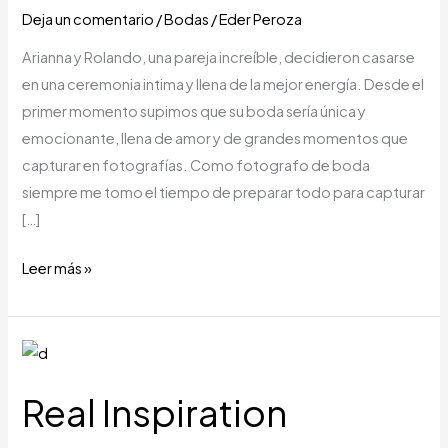
Deja un comentario
/
Bodas
/
Eder Peroza
Arianna y Rolando, una pareja increíble, decidieron casarse
en una ceremonia intima y llena de la mejor energía. Desde el
primer momento supimos que su boda sería única y
emocionante, llena de amor y de grandes momentos que
capturar en fotografías. Como fotografo de boda
siempre me tomo el tiempo de preparar todo para capturar
[…]
Leer más »
Real
Inspiration
Real Inspiration