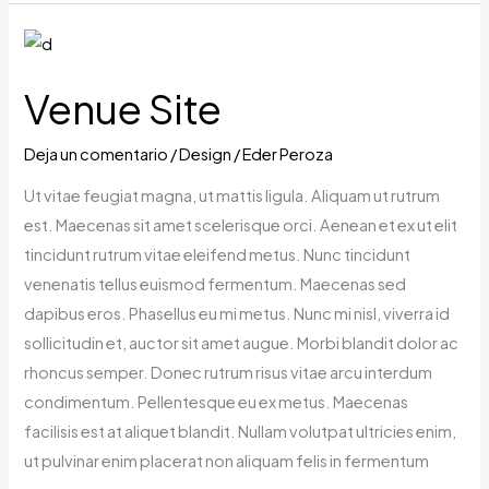
Venue
Site
Venue Site
Deja un comentario
/
Design
/
Eder Peroza
Ut vitae feugiat magna, ut mattis ligula. Aliquam ut rutrum
est. Maecenas sit amet scelerisque orci. Aenean et ex ut elit
tincidunt rutrum vitae eleifend metus. Nunc tincidunt
venenatis tellus euismod fermentum. Maecenas sed
dapibus eros. Phasellus eu mi metus. Nunc mi nisl, viverra id
sollicitudin et, auctor sit amet augue. Morbi blandit dolor ac
rhoncus semper. Donec rutrum risus vitae arcu interdum
condimentum. Pellentesque eu ex metus. Maecenas
facilisis est at aliquet blandit. Nullam volutpat ultricies enim,
ut pulvinar enim placerat non aliquam felis in fermentum