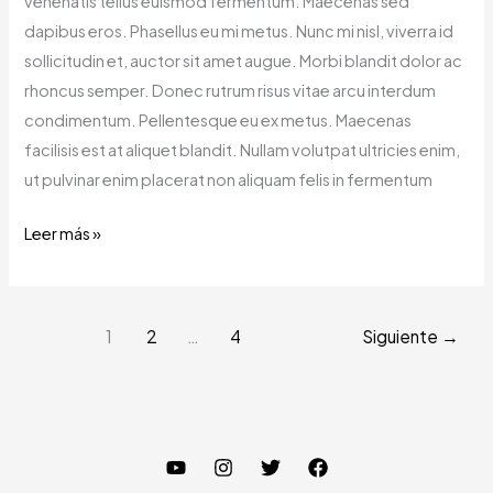
venenatis tellus euismod fermentum. Maecenas sed
dapibus eros. Phasellus eu mi metus. Nunc mi nisl, viverra id
sollicitudin et, auctor sit amet augue. Morbi blandit dolor ac
rhoncus semper. Donec rutrum risus vitae arcu interdum
condimentum. Pellentesque eu ex metus. Maecenas
facilisis est at aliquet blandit. Nullam volutpat ultricies enim,
ut pulvinar enim placerat non aliquam felis in fermentum
Leer más »
1
2
…
4
Siguiente
→