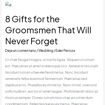
8
Gifts
8 Gifts for the
for
the
Groomsmen That Will
Groomsmen
That
Never Forget
Will
Never
Deja un comentario
/
Wedding
/
Eder Peroza
Forget
Ut vitae feugiat magna, ut mattis ligula. Aliquam ut rutrum
est. Maecenas sit amet scelerisque orci. Aenean et ex ut elit
tincidunt rutrum vitae eleifend metus. Nunc tincidunt
venenatis tellus euismod fermentum. Maecenas sed
dapibus eros. Phasellus eu mi metus. Nunc mi nisl, viverra id
sollicitudin et, auctor sit amet augue. Morbi blandit dolor ac
rhoncus semper. Donec rutrum risus vitae arcu interdum
condimentum. Pellentesque eu ex metus. Maecenas