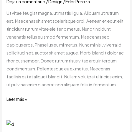
Deja un comentario
/
Design
/
Eder Peroza
Ut vitae feugiat magna, ut mattis ligula. Aliquam ut rutrum
est. Maecenas sit amet scelerisque orci. Aenean et ex ut elit
tincidunt rutrum vitae eleifend metus. Nunc tincidunt
venenatis tellus euismod fermentum. Maecenas sed
dapibus eros. Phasellus eu mi metus. Nunc mi nisl, viverra id
sollicitudin et, auctor sit amet augue. Morbi blandit dolor ac
rhoncus semper. Donec rutrum risus vitae arcu interdum
condimentum. Pellentesque eu ex metus. Maecenas
facilisis est at aliquet blandit. Nullam volutpat ultricies enim,
ut pulvinar enim placerat non aliquam felis in fermentum
Leer más »
Love
Songs