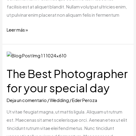
facilisis est at aliquet blandit. Nullam volutpat ultricies enim,
ut pulvinar enim placerat non aliquam felis in fermentum
Leer más »
The
Best
The Best Photographer
Photographer
for
for your special day
your
special
Deja un comentario
/
Wedding
/
Eder Peroza
day
Ut vitae feugiat magna, ut mattis ligula. Aliquam ut rutrum
est. Maecenas sit amet scelerisque orci. Aenean et ex ut elit
tincidunt rutrum vitae eleifend metus. Nunc tincidunt