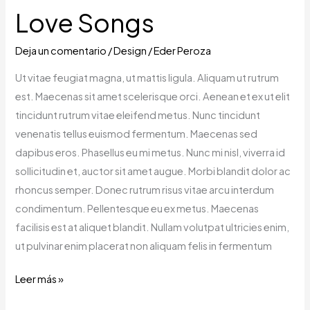
Love Songs
Deja un comentario
/
Design
/
Eder Peroza
Ut vitae feugiat magna, ut mattis ligula. Aliquam ut rutrum
est. Maecenas sit amet scelerisque orci. Aenean et ex ut elit
tincidunt rutrum vitae eleifend metus. Nunc tincidunt
venenatis tellus euismod fermentum. Maecenas sed
dapibus eros. Phasellus eu mi metus. Nunc mi nisl, viverra id
sollicitudin et, auctor sit amet augue. Morbi blandit dolor ac
rhoncus semper. Donec rutrum risus vitae arcu interdum
condimentum. Pellentesque eu ex metus. Maecenas
facilisis est at aliquet blandit. Nullam volutpat ultricies enim,
ut pulvinar enim placerat non aliquam felis in fermentum
Leer más »