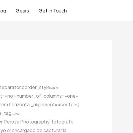
log
Gears
Get In Touch
Let's Talk
_separator border_style=»»
ight=»no» number_of_columns=»one-
em horizontal_alignment=»center»]
le_tag=»»
er Peroza Photography, fotografo
yo el encargado de capturar la