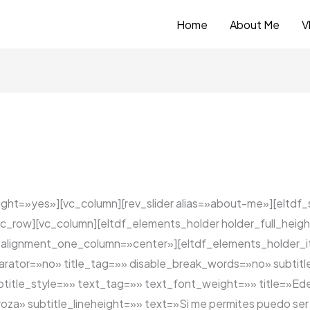
Home
About Me
V
ight=»yes»][vc_column][rev_slider alias=»about-me»][eltdf
vc_row][vc_column][eltdf_elements_holder holder_full_he
alignment_one_column=»center»][eltdf_elements_holder_it
eparator=»no» title_tag=»» disable_break_words=»no» subtit
title_style=»» text_tag=»» text_font_weight=»» title=»Ed
oza» subtitle_lineheight=»» text=»Si me permites puedo ser 