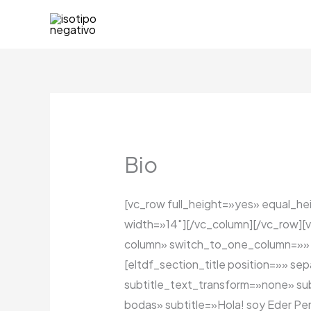
Ir
al
contenido
Bio
[vc_row full_height=»yes» equal_he
width=»14″][/vc_column][/vc_row][
column» switch_to_one_column=»» 
[eltdf_section_title position=»» s
subtitle_text_transform=»none» sub
bodas» subtitle=»Hola! soy Eder Per