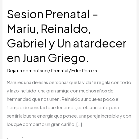
Prenatal
Sesion Prenatal –
–
Mariu,
Mariu, Reinaldo,
Reinaldo,
Gabriel
Gabriel y Un atardecer
y
en Juan Griego.
Un
atardecer
en
Deja un comentario
/
Prenatal
/
Eder Peroza
Juan
Mariu es una de esas personas que la vida te regala con todo
Griego.
y lazo incluido, una gran amiga con muchos años de
hermandad que nos unen. Reinaldo aunque es poco el
tiempo de amistad que tenemos, es el suficiente para
sentir la buena energía que posee, una pareja increíble y con
los que comparto un gran cariño, […]