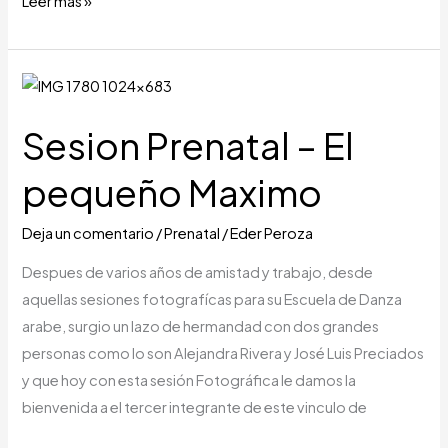
Leer más »
Sesion
Prenatal
Sesion Prenatal – El
–
El
pequeño Maximo
pequeño
Maximo
Deja un comentario
/
Prenatal
/
Eder Peroza
Despues de varios años de amistad y trabajo, desde
aquellas sesiones fotografícas para su Escuela de Danza
arabe, surgio un lazo de hermandad con dos grandes
personas como lo son Alejandra Rivera y José Luis Preciados
y que hoy con esta sesión Fotográfica le damos la
bienvenida a el tercer integrante de este vinculo de