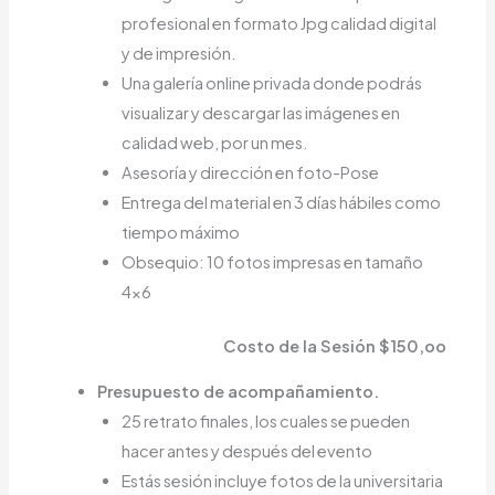
profesional en formato Jpg calidad digital
y de impresión.
Una galería online privada donde podrás
visualizar y descargar las imágenes en
calidad web, por un mes.
Asesoría y dirección en foto-Pose
Entrega del material en 3 días hábiles como
tiempo máximo
Obsequio: 10 fotos impresas en tamaño
4×6
Costo de la Sesión $150,oo
Presupuesto de acompañamiento.
25 retrato finales, los cuales se pueden
hacer antes y después del evento
Estás sesión incluye fotos de la universitaria