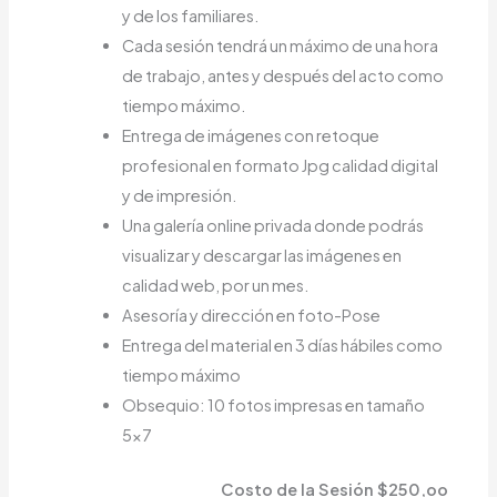
y de los familiares.
Cada sesión tendrá un máximo de una hora
de trabajo, antes y después del acto como
tiempo máximo.
Entrega de imágenes con retoque
profesional en formato Jpg calidad digital
y de impresión.
Una galería online privada donde podrás
visualizar y descargar las imágenes en
calidad web, por un mes.
Asesoría y dirección en foto-Pose
Entrega del material en 3 días hábiles como
tiempo máximo
Obsequio: 10 fotos impresas en tamaño
5×7
Costo de la Sesión $250,oo