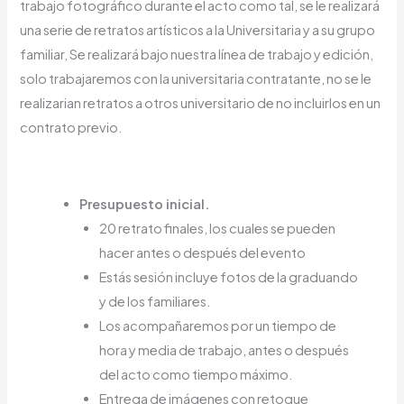
trabajo fotográfico durante el acto como tal, se le realizará
una serie de retratos artísticos a la Universitaria y a su grupo
familiar, Se realizará bajo nuestra línea de trabajo y edición,
solo trabajaremos con la universitaria contratante, no se le
realizarian retratos a otros universitario de no incluirlos en un
contrato previo.
Presupuesto inicial.
20 retrato finales, los cuales se pueden
hacer antes o después del evento
Estás sesión incluye fotos de la graduando
y de los familiares.
Los acompañaremos por un tiempo de
hora y media de trabajo, antes o después
del acto como tiempo máximo.
Entrega de imágenes con retoque