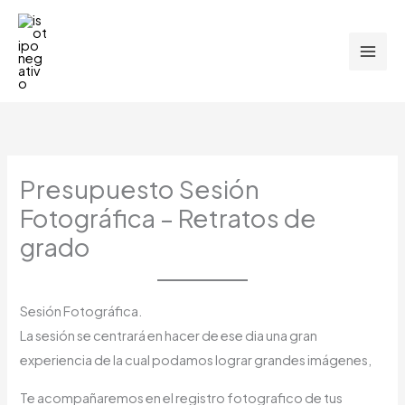
Ir
al
contenido
Presupuesto Sesión
Fotográfica – Retratos de
grado
Sesión Fotográfica.
La sesión se centrará en hacer de ese dia una gran
experiencia de la cual podamos lograr grandes imágenes,
Te acompañaremos en el registro fotografico de tus